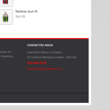
Nettoie-tout 4l
$44.99
CONTACTEZ-NOUS
 points de
Jean-Roch Breton, President
s Maritimes,
24 Gosford, Bishopton,
Québec, J0B 1G0
819-884-5536
karats24@sympatico.ca