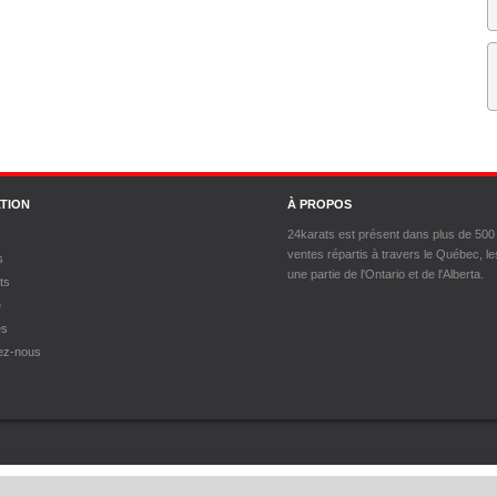
TION
À PROPOS
24karats est présent dans plus de 500
ventes répartis à travers le Québec, le
s
une partie de l'Ontario et de l'Alberta.
ts
e
es
ez-nous