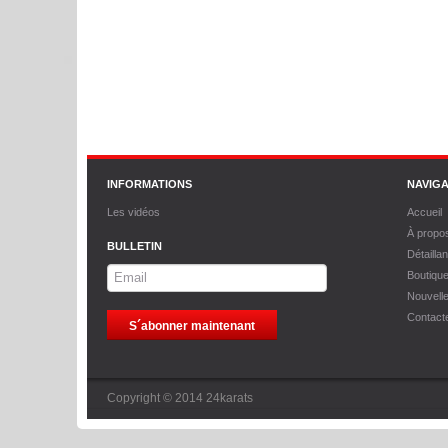
INFORMATIONS
NAVIGA
Les vidéos
Accueil
À propo
BULLETIN
Détaillan
Boutiqu
Nouvell
Contact
Copyright © 2014 24karats